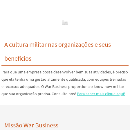
k
e
t
y
n
i
r
e
b
t
L
t
l
e
d
o
e
i
I
o
r
n
n
k
k
A cultura militar nas organizações e seus
benefícios
Para que uma empresa possa desenvolver bem suas atividades, é preciso
que ela tenha uma gestão altamente qualificada, com equipes treinadas
e recursos adequados. O War Business proporciona o know-how militar
que sua organização precisa. Consulte-nos!
Para saber mais clique aqui!
Missão War Business